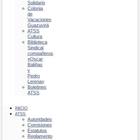
Solidario
Colonia
de
Vacaciones
Guazuvirá
ATSS
Cultura
Biblioteca
Sindical
compañeros
«Oscar
Baliñas
y
Pedro
Lerena»
Boletines
ATSS
INICIO
ATSS
Autoridades
Comisiones
Estatutos
Reglamento