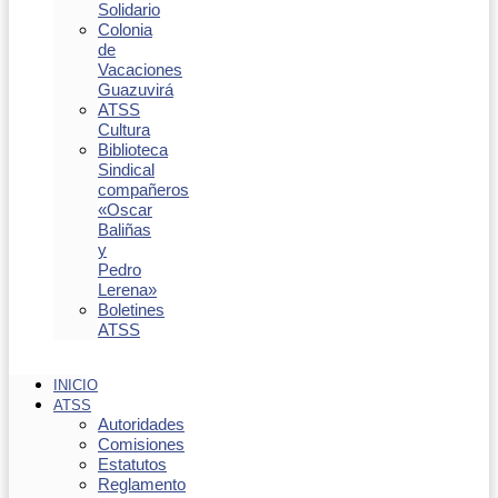
Solidario
Colonia
de
Vacaciones
Guazuvirá
ATSS
Cultura
Biblioteca
Sindical
compañeros
«Oscar
Baliñas
y
Pedro
Lerena»
Boletines
ATSS
INICIO
ATSS
Autoridades
Comisiones
Estatutos
Reglamento