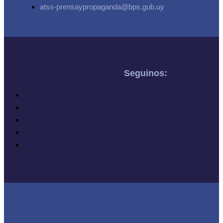
atss-prensaypropaganda@bps.gub.uy
Seguinos: