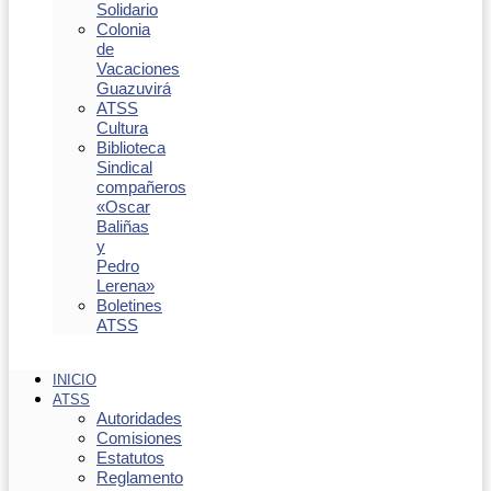
Solidario
Colonia
de
Vacaciones
Guazuvirá
ATSS
Cultura
Biblioteca
Sindical
compañeros
«Oscar
Baliñas
y
Pedro
Lerena»
Boletines
ATSS
INICIO
ATSS
Autoridades
Comisiones
Estatutos
Reglamento