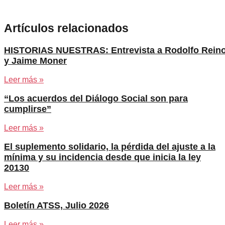
Artículos relacionados
HISTORIAS NUESTRAS: Entrevista a Rodolfo Rein
y Jaime Moner
Leer más »
“Los acuerdos del Diálogo Social son para
cumplirse”
Leer más »
El suplemento solidario, la pérdida del ajuste a la
mínima y su incidencia desde que inicia la ley
20130
Leer más »
Boletín ATSS, Julio 2026
Leer más »