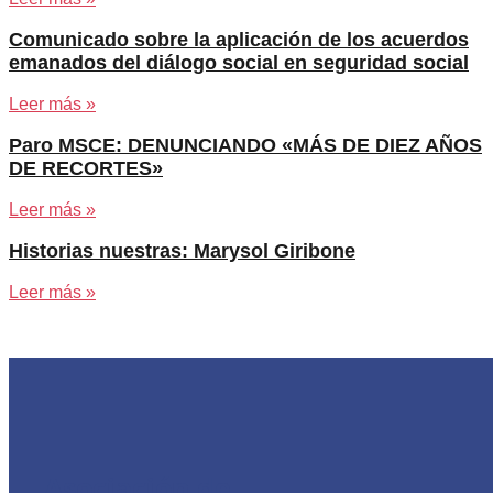
Comunicado sobre la aplicación de los acuerdos
emanados del diálogo social en seguridad social
Leer más »
Paro MSCE: DENUNCIANDO «MÁS DE DIEZ AÑOS
DE RECORTES»
Leer más »
Historias nuestras: Marysol Giribone
Leer más »
Asociación de