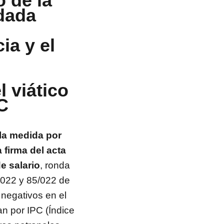
o de la
udada
ia y el
 viático
C
la medida por
a firma del acta
e salario
, ronda
2022 y 85/022 de
 negativos en el
an por IPC (Índice