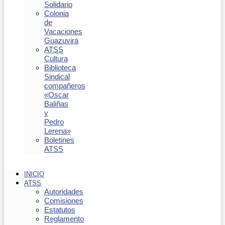
Solidario
Colonia
de
Vacaciones
Guazuvirá
ATSS
Cultura
Biblioteca
Sindical
compañeros
«Oscar
Baliñas
y
Pedro
Lerena»
Boletines
ATSS
INICIO
ATSS
Autoridades
Comisiones
Estatutos
Reglamento