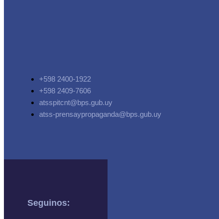
+598 2400-1922
+598 2409-7606
atsspitcnt@bps.gub.uy
atss-prensaypropaganda@bps.gub.uy
Seguinos: