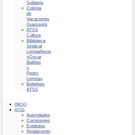
Solidario
Colonia
de
Vacaciones
Guazuvirá
ATSS
Cultura
Biblioteca
Sindical
compañeros
«Oscar
Baliñas
y
Pedro
Lerena»
Boletines
ATSS
INICIO
ATSS
Autoridades
Comisiones
Estatutos
Reglamento