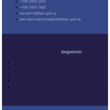
+598 2400-1922
+598 2409-7606
atsspitcnt@bps.gub.uy
atss-prensaypropaganda@bps.gub.uy
Seguinos: