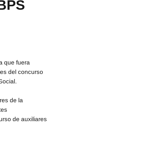
 BPS
a que fuera
es del concurso
ocial.
res de la
tes
rso de auxiliares