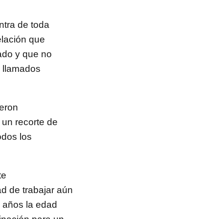
ntra de toda
elación que
mado y que no
s llamados
ieron
 un recorte de
odos los
te
ad de trabajar aún
0 años la edad