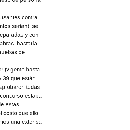
ursantes contra
ntos serían), se
reparadas y con
abras, bastaría
pruebas de
r (vigente hasta
y 39 que están
 aprobaron todas
o concurso estaba
de estas
l costo que ello
ismos una extensa