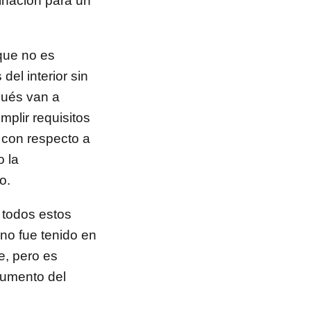
minación para un
que no es
del interior sin
pués van a
mplir requisitos
 con respecto a
o la
o.
 todos estos
uno fue tenido en
e, pero es
gumento del