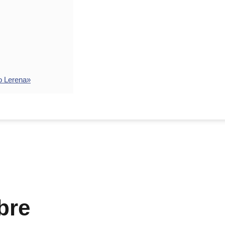
o Lerena»
bre