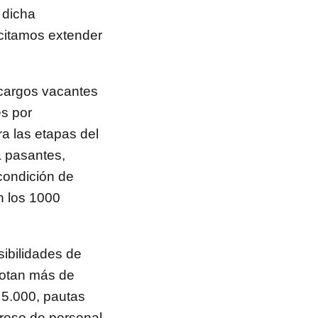
 dicha
icitamos extender
 cargos vacantes
es por
a las etapas del
a pasantes,
condición de
n los 1000
sibilidades de
notan más de
 5.000, pautas
greso de personal