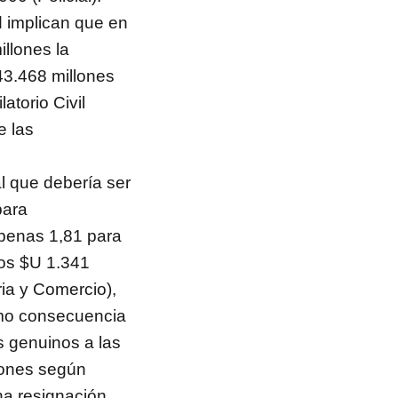
d implican que en
illones la
43.468 millones
atorio Civil
e las
al que debería ser
para
apenas 1,81 para
nos $U 1.341
ia y Comercio),
omo consecuencia
s genuinos a las
lones según
na resignación