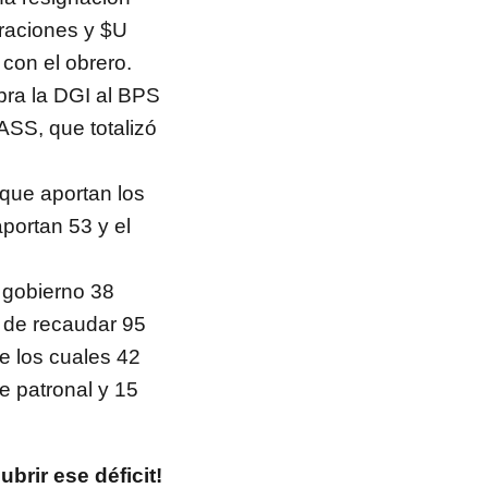
eraciones y $U
 con el obrero.
bra la DGI al BPS
IASS, que totalizó
que aportan los
aportan 53 y el
 gobierno 38
e de recaudar 95
e los cuales 42
e patronal y 15
brir ese déficit!