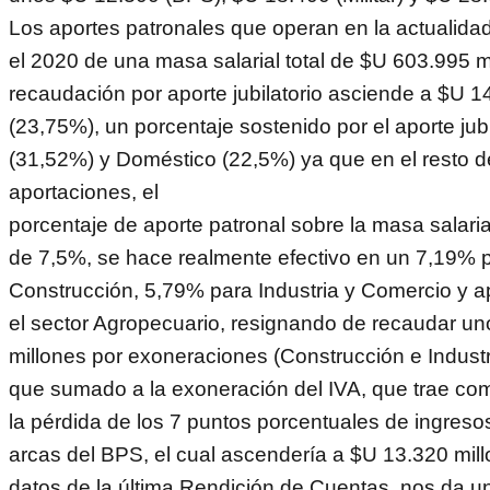
Los aportes patronales que operan en la actualida
el 2020 de una masa salarial total de $U 603.995 m
recaudación por aporte jubilatorio asciende a $U 1
(23,75%), un porcentaje sostenido por el aporte jubil
(31,52%) y Doméstico (22,5%) ya que en el resto d
aportaciones, el
porcentaje de aporte patronal sobre la masa salari
de 7,5%, se hace realmente efectivo en un 7,19% 
Construcción, 5,79% para Industria y Comercio y 
el sector Agropecuario, resignando de recaudar u
millones por exoneraciones (Construcción e Industr
que sumado a la exoneración del IVA, que trae c
la pérdida de los 7 puntos porcentuales de ingreso
arcas del BPS, el cual ascendería a $U 13.320 mil
datos de la última Rendición de Cuentas, nos da u