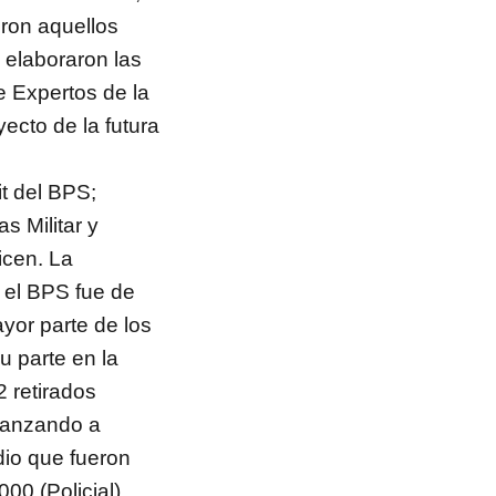
ron aquellos
 elaboraron las
 Expertos de la
ecto de la futura
it del BPS;
s Militar y
icen. La
n el BPS fue de
yor parte de los
u parte en la
 retirados
lcanzando a
dio que fueron
00 (Policial).