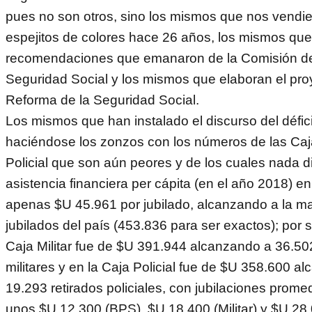
pues no son otros, sino los mismos que nos vendie
espejitos de colores hace 26 años, los mismos que
recomendaciones que emanaron de la Comisión de
Seguridad Social y los mismos que elaboran el proy
Reforma de la Seguridad Social.
Los mismos que han instalado el discurso del défic
haciéndose los zonzos con los números de las Caja
Policial que son aún peores y de los cuales nada d
asistencia financiera per cápita (en el año 2018) e
apenas $U 45.961 por jubilado, alcanzando a la ma
jubilados del país (453.836 para ser exactos); por s
Caja Militar fue de $U 391.944 alcanzando a 36.502
militares y en la Caja Policial fue de $U 358.600 a
19.293 retirados policiales, con jubilaciones prome
unos $U 12.300 (BPS), $U 18.400 (Militar) y $U 28.0