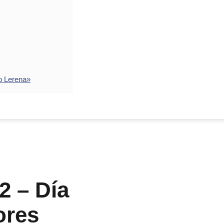
o Lerena»
2 – Día
ores