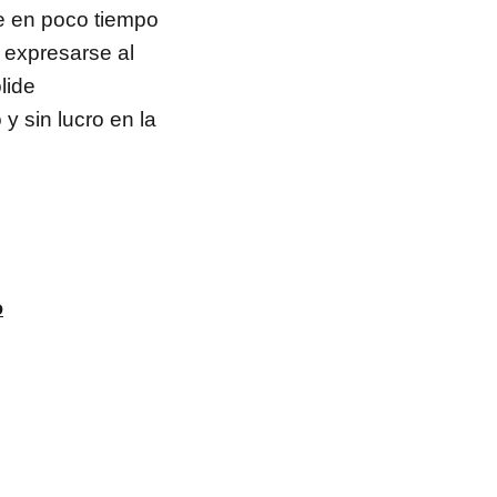
e en poco tiempo
 expresarse al
lide
y sin lucro en la
o