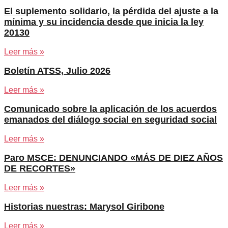
El suplemento solidario, la pérdida del ajuste a la
mínima y su incidencia desde que inicia la ley
20130
Leer más »
Boletín ATSS, Julio 2026
Leer más »
Comunicado sobre la aplicación de los acuerdos
emanados del diálogo social en seguridad social
Leer más »
Paro MSCE: DENUNCIANDO «MÁS DE DIEZ AÑOS
DE RECORTES»
Leer más »
Historias nuestras: Marysol Giribone
Leer más »