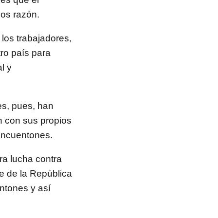
os razón.
 los trabajadores,
ro país para
l y
es, pues, han
n con sus propios
cincuentones.
a lucha contra
e de la República
ntones y así