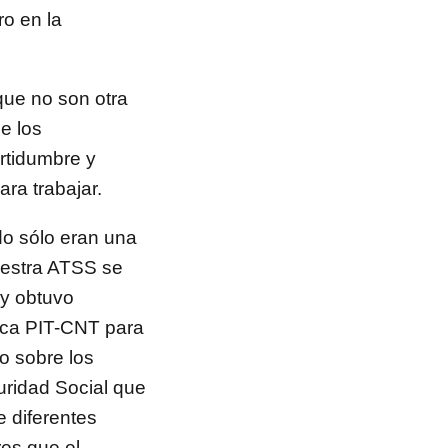
o en la
que no son otra
e los
ertidumbre y
ra trabajar.
do sólo eran una
nuestra ATSS se
 y obtuvo
ica PIT-CNT para
o sobre los
uridad Social que
e diferentes
res que el