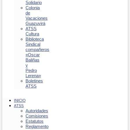
Solidario
Colonia
de
Vacaciones
Guazuvirá
ATSS
Cultura
Biblioteca
Sindical
compañeros
«Oscar
Baliñas
y
Pedro
Lerena»
Boletines
ATSS
INICIO
ATSS
Autoridades
Comisiones
Estatutos
Reglamento