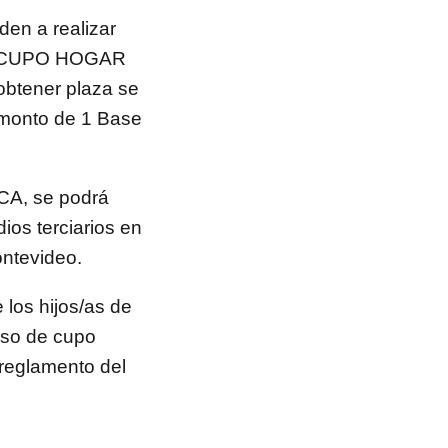
den a realizar
ECA CUPO HOGAR
obtener plaza se
monto de 1 Base
CA, se podrá
dios terciarios en
ontevideo.
 los hijos/as de
so de cupo
 reglamento del