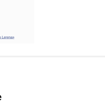
o Lerena»
e