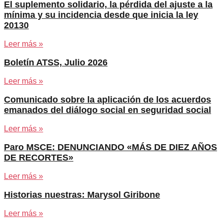
El suplemento solidario, la pérdida del ajuste a la
mínima y su incidencia desde que inicia la ley
20130
Leer más »
Boletín ATSS, Julio 2026
Leer más »
Comunicado sobre la aplicación de los acuerdos
emanados del diálogo social en seguridad social
Leer más »
Paro MSCE: DENUNCIANDO «MÁS DE DIEZ AÑOS
DE RECORTES»
Leer más »
Historias nuestras: Marysol Giribone
Leer más »