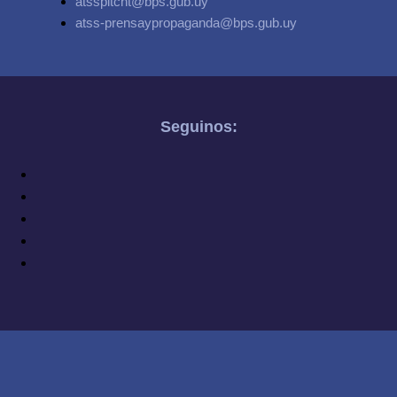
atsspitcnt@bps.gub.uy
atss-prensaypropaganda@bps.gub.uy
Seguinos: