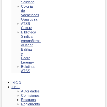
Solidario
Colonia
de
Vacaciones
Guazuvirá
ATSS
Cultura
Biblioteca
Sindical
compañeros
«Oscar
Baliñas
y
Pedro
Lerena»
Boletines
ATSS
INICIO
ATSS
Autoridades
Comisiones
Estatutos
Reglamento