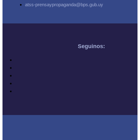
atss-prensaypropaganda@bps.gub.uy
Seguinos: