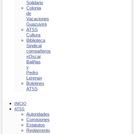
Solidario
Colonia
de
Vacaciones
Guazuvirá
ATSS
Cultura
Biblioteca
Sindical
compañeros
«Oscar
Baliñas
y
Pedro
Lerena»
Boletines
ATSS
INICIO
ATSS
Autoridades
Comisiones
Estatutos
Reglamento