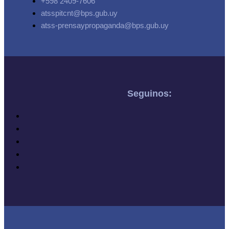
+598 2409-7606
atsspitcnt@bps.gub.uy
atss-prensaypropaganda@bps.gub.uy
Seguinos: