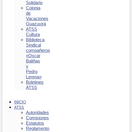
Solidario
Colonia
de
Vacaciones
Guazuvirá
ATSS
Cultura
Biblioteca
Sindical
compañeros
«Oscar
Baliñas
y
Pedro
Lerena»
Boletines
ATSS
INICIO
ATSS
Autoridades
Comisiones
Estatutos
Reglamento