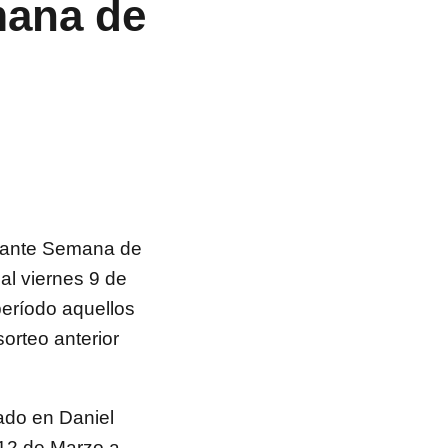
mana de
urante Semana de
al viernes 9 de
período aquellos
orteo anterior
uado en Daniel
 12 de Marzo a