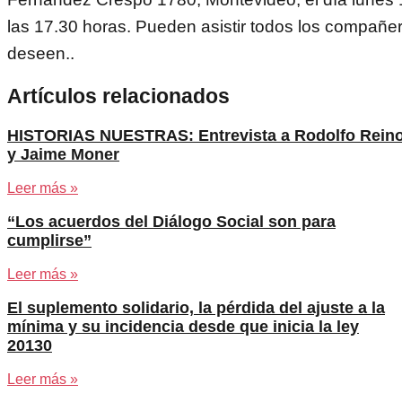
las 17.30 horas. Pueden asistir todos los compañer
deseen..
Artículos relacionados
HISTORIAS NUESTRAS: Entrevista a Rodolfo Rein
y Jaime Moner
Leer más »
“Los acuerdos del Diálogo Social son para
cumplirse”
Leer más »
El suplemento solidario, la pérdida del ajuste a la
mínima y su incidencia desde que inicia la ley
20130
Leer más »