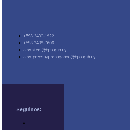
+598 2400-1922
+598 2409-7606
atsspitcnt@bps.gub.uy
atss-prensaypropaganda@bps.gub.uy
Seguinos: