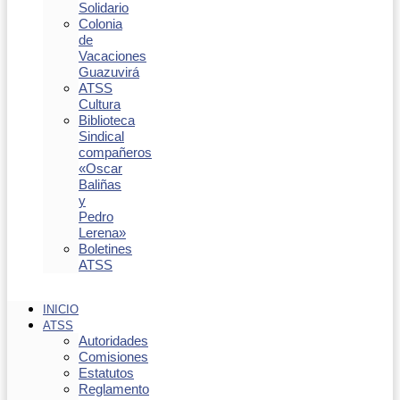
Solidario
Colonia
de
Vacaciones
Guazuvirá
ATSS
Cultura
Biblioteca
Sindical
compañeros
«Oscar
Baliñas
y
Pedro
Lerena»
Boletines
ATSS
INICIO
ATSS
Autoridades
Comisiones
Estatutos
Reglamento