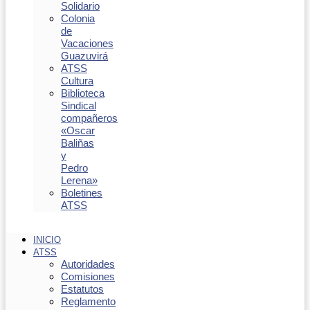
Solidario
Colonia
de
Vacaciones
Guazuvirá
ATSS
Cultura
Biblioteca
Sindical
compañeros
«Oscar
Baliñas
y
Pedro
Lerena»
Boletines
ATSS
INICIO
ATSS
Autoridades
Comisiones
Estatutos
Reglamento