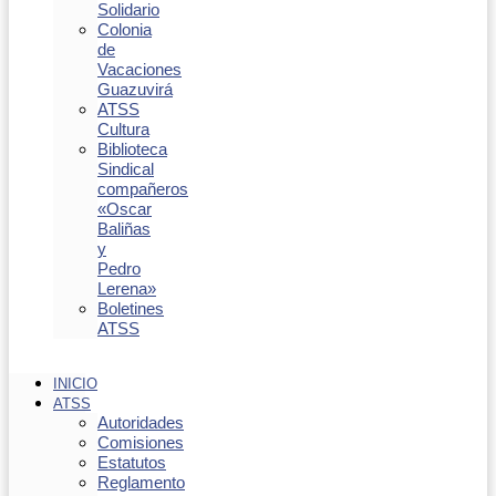
Solidario
Colonia
de
Vacaciones
Guazuvirá
ATSS
Cultura
Biblioteca
Sindical
compañeros
«Oscar
Baliñas
y
Pedro
Lerena»
Boletines
ATSS
INICIO
ATSS
Autoridades
Comisiones
Estatutos
Reglamento