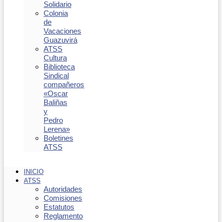
Solidario
Colonia
de
Vacaciones
Guazuvirá
ATSS
Cultura
Biblioteca
Sindical
compañeros
«Oscar
Baliñas
y
Pedro
Lerena»
Boletines
ATSS
INICIO
ATSS
Autoridades
Comisiones
Estatutos
Reglamento