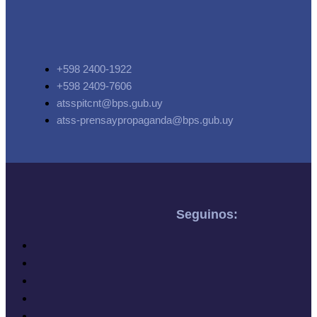
+598 2400-1922
+598 2409-7606
atsspitcnt@bps.gub.uy
atss-prensaypropaganda@bps.gub.uy
Seguinos: