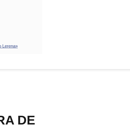
o Lerena»
RA DE