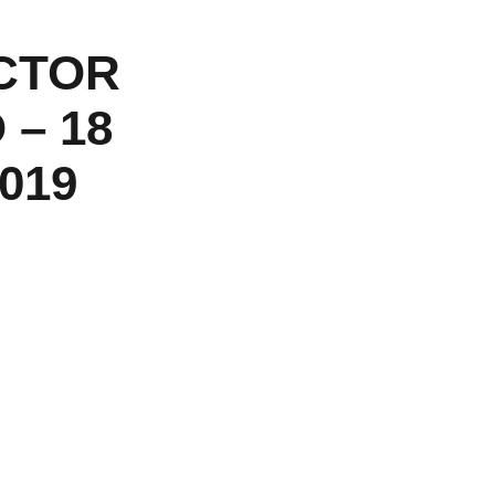
CTOR
 – 18
019