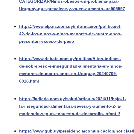
CATEGORIZAR/Ninos-obesos-un-problema-para-
Uruguay-que-prevalece-y-va-en-aumento–uc905597
https://www.elpais.com.uy/informacion/politica/el-
42-de-los-ninos-y-ninas-menores-de-cuatro-anos-
presentan-exceso-de-peso
https://www.debate.com.uy/politica/Altos-indices-
de-sobrepeso-e-inseguridad-alimentaria-en-ninos-
menores-de-cuatro-anos-en-Uruguay-20240709-
0016.html
https://ladiaria.com.uy/salud/articulo/2024/11/bajo-1-
la-inseguridad-alimentaria-severa-y-aumento-2-la-
moderada-segun-encuesta-de-desarrollo-infantil/
https://www.gub.uy/presidencia/comunicacion/noticias/