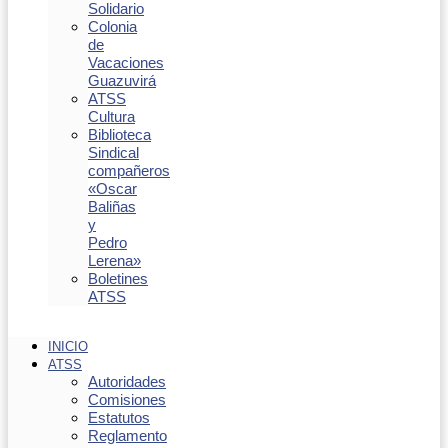
Solidario
Colonia
de
Vacaciones
Guazuvirá
ATSS
Cultura
Biblioteca
Sindical
compañeros
«Oscar
Baliñas
y
Pedro
Lerena»
Boletines
ATSS
INICIO
ATSS
Autoridades
Comisiones
Estatutos
Reglamento