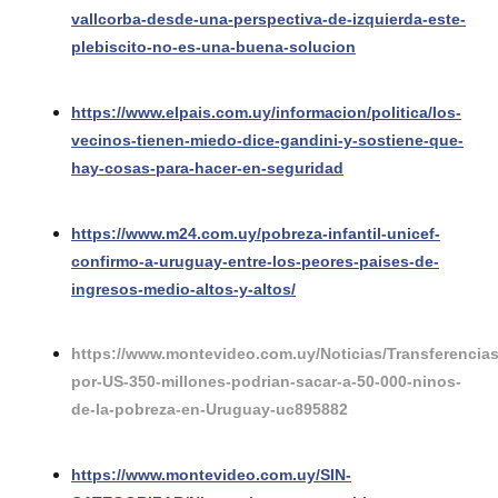
vallcorba-desde-una-perspectiva-de-izquierda-este-
plebiscito-no-es-una-buena-solucion
https://www.elpais.com.uy/informacion/politica/los-
vecinos-tienen-miedo-dice-gandini-y-sostiene-que-
hay-cosas-para-hacer-en-seguridad
https://www.m24.com.uy/pobreza-infantil-unicef-
confirmo-a-uruguay-entre-los-peores-paises-de-
ingresos-medio-altos-y-altos/
https://www.montevideo.com.uy/Noticias/Transferencias
por-US-350-millones-podrian-sacar-a-50-000-ninos-
de-la-pobreza-en-Uruguay-uc895882
https://www.montevideo.com.uy/SIN-