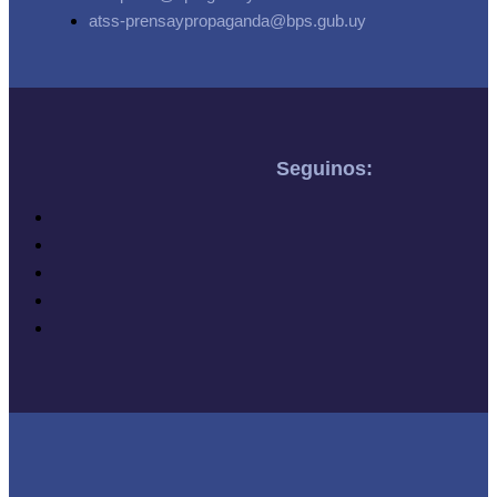
atss-prensaypropaganda@bps.gub.uy
Seguinos: